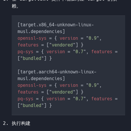
赖。
[target.x86_64-unknown-linux-
openssl-sys 
= { 
version 
= "
0.9
", 
features 
= ["
vendored
pq-sys 
= { 
version 
= "
0.7
", 
features 
= 
["
bundled
[target.aarch64-unknown-linux-
openssl-sys 
= { 
version 
= "
0.9
", 
features 
= ["
vendored
pq-sys 
= { 
version 
= "
0.7
", 
features 
= 
["
bundled
执行构建