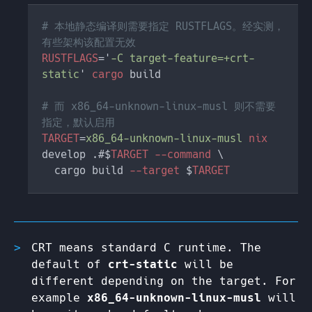
# 本地静态编译则需要指定 RUSTFLAGS。经实测，
RUSTFLAGS
='
-C target-feature=+crt-
static
' 
cargo
# 而 x86_64-unknown-linux-musl 则不需要
TARGET
=
x86_64-unknown-linux-musl 
nix
develop .#$
TARGET --command 
  cargo build
 --target 
$
CRT means standard C runtime. The
default of
crt-static
will be
different depending on the target. For
example
x86_64-unknown-linux-musl
will