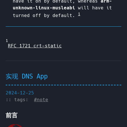
have it on by default, whereas
arm-
unknown-linux-musleabi
will have it
1
turned off by default.
1
RFC 1721 crt-static
实现 DNS App
2024-12-25
:: tags:
#note
前言