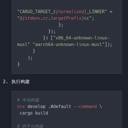
"
CARGO_TARGET_
${
normalized
}
_LINKER
" = 
"
${
stdenv
.
cc
.
targetPrefix
}
cc
          }) ["
x86_64-unknown-linux-
musl
" "
aarch64-unknown-linux-musl
执行构建
nix
 develop .#default
 --command 