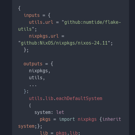
inputs 
utils
.
url 
= "
github:numtide/flake-
utils
nixpkgs
.
url 
= 
"
github:NixOS/nixpkgs/nixos-24.11
outputs 
}
utils
.
lib
.
      system: 
pkgs 
= 
import 
nixpkgs 
{
inherit 
system
lib 
= 
pkgs
.
lib