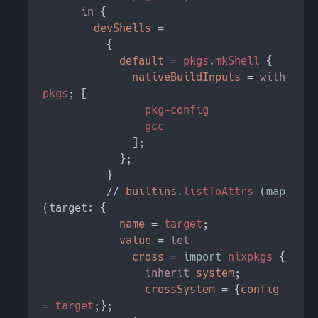
in 
devShells 
default 
= 
pkgs
.
mkShell 
nativeBuildInputs 
= 
with 
pkgs
          // 
builtins
.
listToAttrs 
(
map 
name 
= 
target
value 
= 
cross 
= 
import 
nixpkgs 
inherit 
system
crossSystem 
= {
config 
= 
target