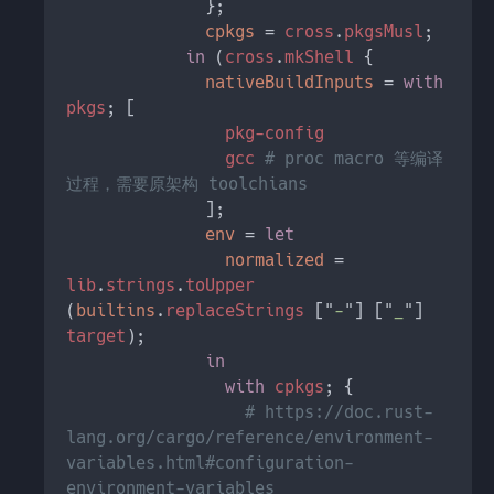
cpkgs 
= 
cross
.
pkgsMusl
in 
(
cross
.
mkShell 
nativeBuildInputs 
= 
with 
pkgs
gcc 
# proc macro 等编译
env 
= 
normalized 
= 
lib
.
strings
.
toUpper 
(
builtins
.
replaceStrings 
["
-
"] ["
_
"] 
target
with 
cpkgs
# https://doc.rust-
lang.org/cargo/reference/environment-
variables.html#configuration-